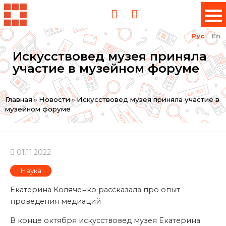
Рус
En
Искусствовед музея приняла
участие в музейном форуме
Вы
Главная
»
Новости
»
Искусствовед музея приняла участие в
музейном форуме
здесь
01.11.2022
Наука
Екатерина Коляченко рассказала про опыт
проведения медиаций
В конце октября искусствовед музея Екатерина