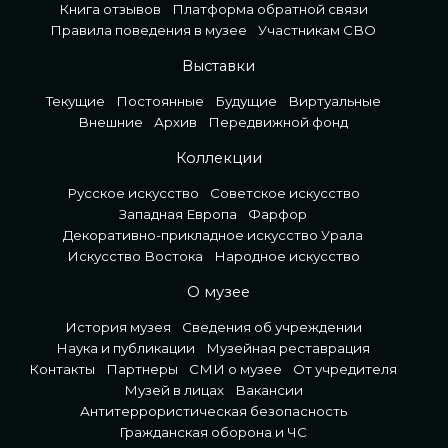
Книга отзывов
Платформа обратной связи
Правила поведения в музее
Участникам СВО
Выставки
Текущие
Постоянные
Будущие
Виртуальные
Внешние
Архив
Передвижной фонд
Коллекции
Русское искусство
Советское искусство
Западная Европа
Фарфор
Декоративно-прикладное искусство Урала
Искусство Востока
Народное искусство
О музее
История музея
Сведения об учреждении
Наука и публикации
Музейная реставрация
Контакты
Партнеры
СМИ о музее
От учредителя
Музей в лицах
Вакансии
Антитеррористическая безопасность
Гражданская оборона и ЧС