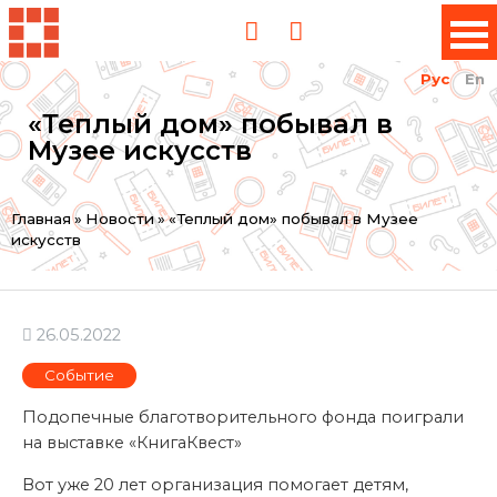
Рус
En
«Теплый дом» побывал в
Музее искусств
Вы
Главная
»
Новости
»
«Теплый дом» побывал в Музее
искусств
здесь
26.05.2022
Событие
Подопечные благотворительного фонда поиграли
на выставке «КнигаКвест»
Вот уже 20 лет организация помогает детям,