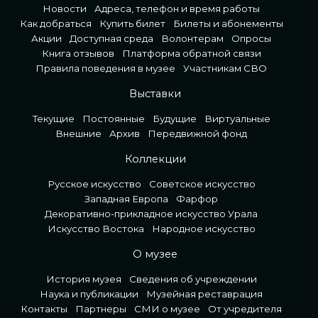
Новости
Адреса, телефон и время работы
Как добраться
Купить билет
Билеты и абонементы
Акции
Доступная среда
Волонтерам
Опросы
Книга отзывов
Платформа обратной связи
Правила поведения в музее
Участникам СВО
Выставки
Текущие
Постоянные
Будущие
Виртуальные
Внешние
Архив
Передвижной фонд
Коллекции
Русское искусство
Советское искусство
Западная Европа
Фарфор
Декоративно-прикладное искусство Урала
Искусство Востока
Народное искусство
О музее
История музея
Сведения об учреждении
Наука и публикации
Музейная реставрация
Контакты
Партнеры
СМИ о музее
От учредителя