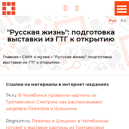
Рус
En
"Русская жизнь": подготовка
выставки из ГТГ к открытию
Вы
Главная
»
СМИ о музее
»
"Русская жизнь": подготовка
выставки из ГТГ к открытию
здесь
Ссылки на материалы в интернет-изданиях
74.ru:
В Челябинск привезли картины из
Третьяковки. Смотрим, как распаковывают
шедевры Левитана и Шишкина
Regnum.ru:
Левитан и Шишкин: в Челябинске
готовят к выставке картины из Третьяковки