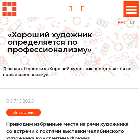
Рус
En
«Хороший художник
определяется по
профессионализму»
Вы
Главная
»
Новости
»
«Хороший художник определяется по
профессионализму»
здесь
07.10.2020
Интервью
Приводим избранные места из речи художника
со встречи с гостями выставки челябинского
художника Константина Фокина