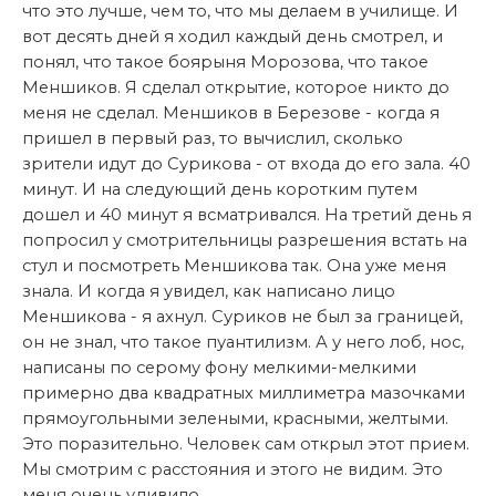
что это лучше, чем то, что мы делаем в училище. И
вот десять дней я ходил каждый день смотрел, и
понял, что такое боярыня Морозова, что такое
Меншиков. Я сделал открытие, которое никто до
меня не сделал. Меншиков в Березове - когда я
пришел в первый раз, то вычислил, сколько
зрители идут до Сурикова - от входа до его зала. 40
минут. И на следующий день коротким путем
дошел и 40 минут я всматривался. На третий день я
попросил у смотрительницы разрешения встать на
стул и посмотреть Меншикова так. Она уже меня
знала. И когда я увидел, как написано лицо
Меншикова - я ахнул. Суриков не был за границей,
он не знал, что такое пуантилизм. А у него лоб, нос,
написаны по серому фону мелкими-мелкими
примерно два квадратных миллиметра мазочками
прямоугольными зелеными, красными, желтыми.
Это поразительно. Человек сам открыл этот прием.
Мы смотрим с расстояния и этого не видим. Это
меня очень удивило.