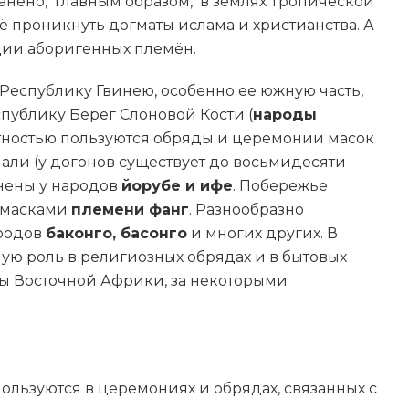
анено, главным образом, в землях Тропической
щё проникнуть догматы ислама и христианства. А
ции аборигенных племён.
 Республику Гвинею, особенно ее южную часть,
спублику Берег Слоновой Кости (
народы
тностью пользуются обряды и церемонии масок
ли (у догонов существует до восьмидесяти
анены у народов
йорубе и ифе
. Побережье
ь масками
племени фанг
. Разнообразно
ародов
баконго, басонго
и многих других. В
ую роль в религиозных обрядах и в бытовых
ды Восточной Африки, за некоторыми
льзуются в церемониях и обрядах, связанных с