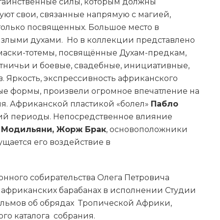
 таинственные силы, которым должны
уют свои, связанные напрямую с магией,
только посвященных. Большое место в
 злыми духами. Но в коллекции представлено
 маски-тотемы, посвящённые Духам-предкам,
тничьи и боевые, свадебные, инициативные,
в. Яркость, экспрессивность африканского
ные формы, произвели огромное впечатление на
ия. Африканской пластикой «болел»
Пабло
кий периоды. Непосредственное влияние
 Модильяни, Жорж Брак
, основоположники
ущается его воздействие в
онного собирательства Олега Петровича
а африканских барабанах в исполнении Студии
ильмов об обрядах Тропической Африки,
го каталога собрания.