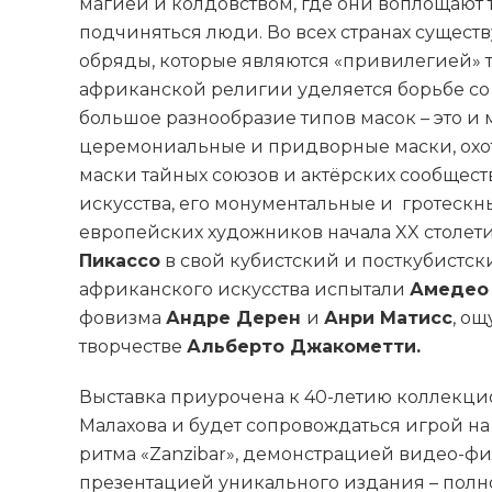
магией и колдовством, где они воплощают
подчиняться люди. Во всех странах существ
обряды, которые являются «привилегией» 
африканской религии уделяется борьбе со
большое разнообразие типов масок – это и
церемониальные и придворные маски, охо
маски тайных союзов и актёрских сообщест
искусства, его монументальные и гротеск
европейских художников начала XX столет
Пикассо
в свой кубистский и посткубистс
африканского искусства испытали
Амедео
фовизма
Андре Дерен
и
Анри Матисс
, ощ
творчестве
Альберто Джакометти.
Выставка приурочена к 40-летию коллекци
Малахова и будет сопровождаться игрой н
ритма «Zanzibar», демонстрацией видео-ф
презентацией уникального издания – полно