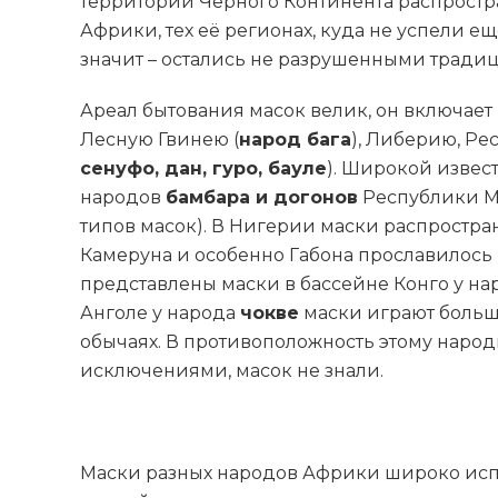
территории Чёрного Континента распростр
Африки, тех её регионах, куда не успели е
значит – остались не разрушенными тради
Ареал бытования масок велик, он включает
Лесную Гвинею (
народ бага
), Либерию, Ре
сенуфо, дан, гуро, бауле
). Широкой извес
народов
бамбара и догонов
Республики Ма
типов масок). В Нигерии маски распростр
Камеруна и особенно Габона прославилос
представлены маски в бассейне Конго у н
Анголе у народа
чокве
маски играют больш
обычаях. В противоположность этому наро
исключениями, масок не знали.
Маски разных народов Африки широко испо