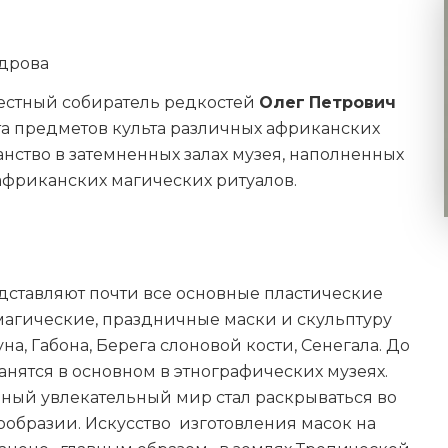
ндрова
естный собиратель редкостей
Олег
Петрович
ста предметов культа различных африканских
нство в затемненных залах музея, наполненных
африканских магических ритуалов.
ставляют почти все основные пластические
агические, праздничные маски и скульптуру
на, Габона, Берега слоновой кости, Сенегала. До
анятся в основном в этнографических музеях.
мный увлекательный мир стал раскрываться во
ообразии. Искусство изготовления масок на