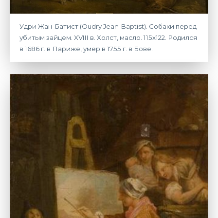
Удри Жан-Батист (Oudry Jean-Baptist). Собаки перед
убитым зайцем. XVIII в. Холст, масло. 115х122. Родился
в 1686 г. в Париже, умер в 1755 г. в Бове.