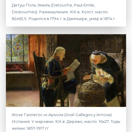
Детуш Поль Эмиль (Detouche, Paul-Emile,
Destouches). Размышление. XIX в. Холст, масло.
82х65,5. Родился в 1794 г. в Дампьере, умер в 1874 г.
Жозе Галлегос-и-Арноза (José Gallegos y Arnosa).
Испания. У жаровни. XIX в. Дерево, масло. 16х27. Годы
жизни: 1857-1917 гг.