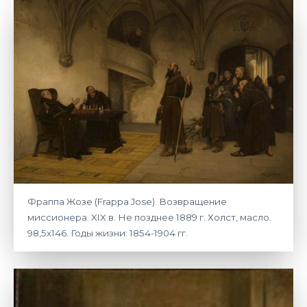
Фраппа Жозе (Frappa Jose). Возвращение
миссионера. XIX в. Не позднее 1889 г. Холст, масло.
98,5х146. Годы жизни: 1854-1904 гг.