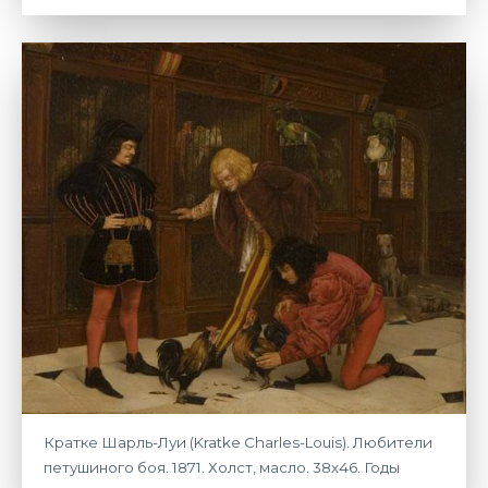
Кратке Шарль-Луи (Kratke Charles-Louis). Любители
петушиного боя. 1871. Холст, масло. 38х46. Годы