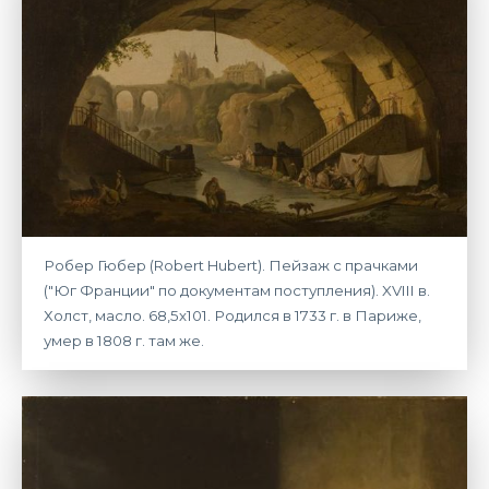
Робер Гюбер (Robert Hubert). Пейзаж с прачками
("Юг Франции" по документам поступления). XVIII в.
Холст, масло. 68,5х101. Родился в 1733 г. в Париже,
умер в 1808 г. там же.