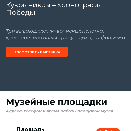
Картина
Кукрыниксы – хронографы
Победы
Подписание Акта о
безоговорочной капитуляции
Германии
Три выдающихся живописных полотна,
красноречиво иллюстрирующих крах фашизма
Творческий коллектив советских художников-
Посмотреть выставку
графиков и живописцев «Кукрыниксы»
Посмотреть выставку
Музейные площадки
Адреса, телефон и время работы площадок музея
Площадь