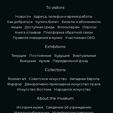
To visitors
Новости
Адреса, телефон и время работы
Как добраться
Купить билет
Билеты и абонементы
Акции
Доступная среда
Волонтерам
Опросы
Книга отзывов
Платформа обратной связи
Правила поведения в музее
Участникам СВО
Exhibitions
Текущие
Постоянные
Будущие
Виртуальные
Внешние
Архив
Передвижной фонд
Collections
Russian art
Советское искусство
Западная Европа
Фарфор
Декоративно-прикладное искусство Урала
Искусство Востока
Народное искусство
About the museum
История музея
Сведения об учреждении
Наука и публикации
Музейная реставрация