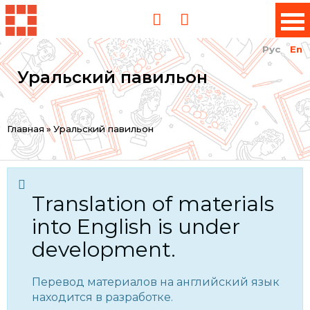
Рус
En
Уральский павильон
You
Главная
»
Уральский павильон
are
here
Translation of materials
into English is under
development.
Перевод материалов на английский язык
находится в разработке.