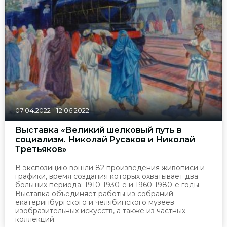
07.04.2022
-
12.06.2022
Выставка «Великий шелковый путь в
социализм. Николай Русаков и Николай
Третьяков»
В экспозицию вошли 82 произведения живописи и
графики, время создания которых охватывает два
больших периода: 1910-1930-е и 1960-1980-е годы.
Выставка объединяет работы из собраний
екатеринбургского и челябинского музеев
изобразительных искусств, а также из частных
коллекций.