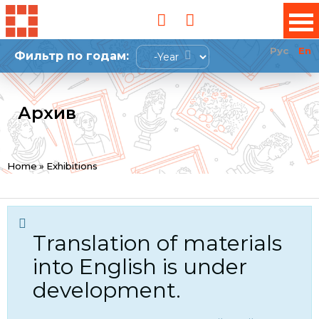
Рус
En
Фильтр по годам:
Year
Архив
You
Home
»
Exhibitions
are
here
Translation of materials
into English is under
development.