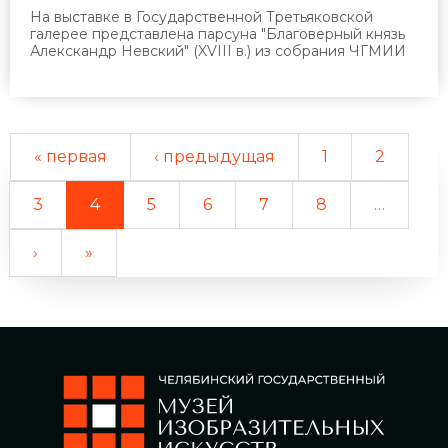
На выставке в Государственной Третьяковской
галерее представлена парсуна "Благоверный князь
Алекскандр Невский" (XVIII в.) из собрания ЧГМИИ
« первая
‹ предыдущая
1
2
3
4
5
6
7
8
…
›
»