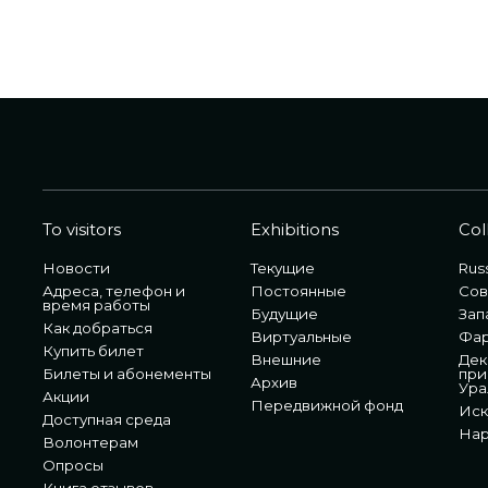
To visitors
Exhibitions
Col
Новости
Текущие
Russ
Адреса, телефон и
Постоянные
Сов
время работы
Будущие
Зап
Как добраться
Виртуальные
Фа
Купить билет
Внешние
Дек
Билеты и абонементы
при
Архив
Ура
Акции
Передвижной фонд
Иск
Доступная среда
Нар
Волонтерам
Опросы
Книга отзывов