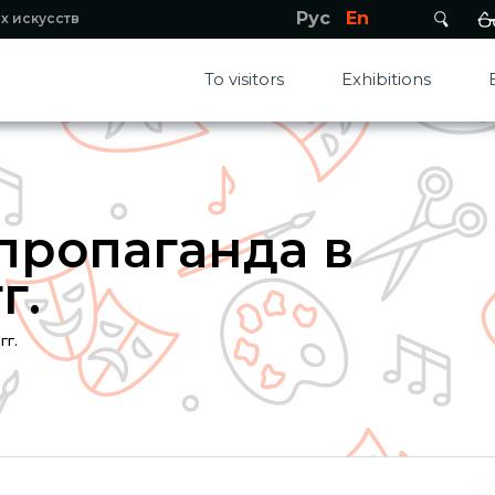
Рус
En
х искусств
To visitors
Exhibitions
пропаганда в
г.
гг.