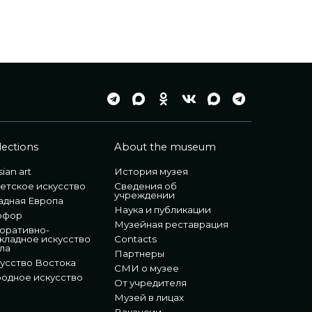
lections
About the museum
ian art
История музея
етское искусство
Сведения об
учреждении
адная Европа
Наука и публикации
рфор
Музейная реставрация
оративно-
кладное искусство
Contacts
ла
Партнеры
усство Востока
СМИ о музее
одное искусство
От учредителя
Музей в лицах
Вакансии