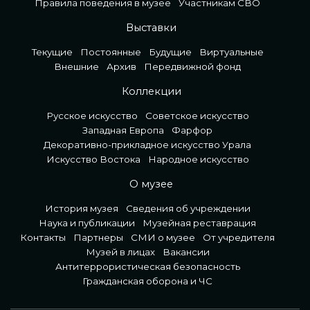
Правила поведения в музее
Участникам СВО
Выставки
Текущие
Постоянные
Будущие
Виртуальные
Внешние
Архив
Передвижной фонд
Коллекции
Русское искусство
Советское искусство
Западная Европа
Фарфор
Декоративно-прикладное искусство Урала
Искусство Востока
Народное искусство
О музее
История музея
Сведения об учреждении
Наука и публикации
Музейная реставрация
Контакты
Партнеры
СМИ о музее
От учредителя
Музей в лицах
Вакансии
Антитеррористическая безопасность
Гражданская оборона и ЧС