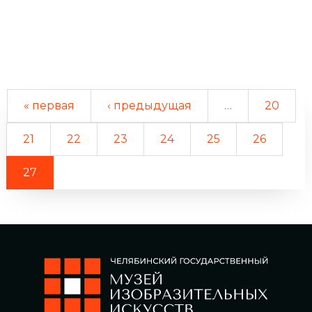
« первая
‹ предыдущая
…
20
21
22
23
24
25
26
27