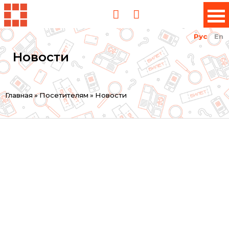
Рус
En
Новости
Вы
Главная
»
Посетителям
»
Новости
здесь