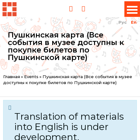
Рус
En
Пушкинская карта (Все
события в музее доступны к
покупке билетов по
Пушкинской карте)
You
Главная
»
Events
»
Пушкинская карта (Все события в музее
доступны к покупке билетов по Пушкинской карте)
are
here
Translation of materials
into English is under
development.