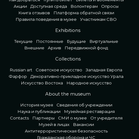
Акции
Доступная среда
Волонтерам
Опросы
Книга отзывов
Платформа обратной связи
Правила поведения в музее
Участникам СВО
Exhibitions
Текущие
Постоянные
Будущие
Виртуальные
Внешние
Архив
Передвижной фонд
Collections
Russian art
Советское искусство
Западная Европа
Фарфор
Декоративно-прикладное искусство Урала
Искусство Востока
Народное искусство
About the museum
История музея
Сведения об учреждении
Наука и публикации
Музейная реставрация
Contacts
Партнеры
СМИ о музее
От учредителя
Музей в лицах
Вакансии
Антитеррористическая безопасность
Гражданская оборона и ЧС