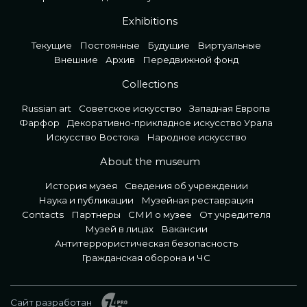
Exhibitions
Текущие
Постоянные
Будущие
Виртуальные
Внешние
Архив
Передвижной фонд
Collections
Russian art
Советское искусство
Западная Европа
Фарфор
Декоративно-прикладное искусство Урала
Искусство Востока
Народное искусство
About the museum
История музея
Сведения об учреждении
Наука и публикации
Музейная реставрация
Contacts
Партнеры
СМИ о музее
От учредителя
Музей в лицах
Вакансии
Антитеррористическая безопасность
Гражданская оборона и ЧС
Сайт разработан