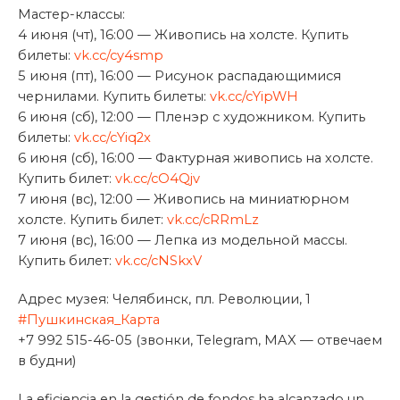
Мастер-классы:
4 июня (чт), 16:00 — Живопись на холсте. Купить
билеты:
vk.cc/cy4smp
5 июня (пт), 16:00 — Рисунок распадающимися
чернилами. Купить билеты:
vk.cc/cYipWH
6 июня (сб), 12:00 — Пленэр с художником. Купить
билеты:
vk.cc/cYiq2x
6 июня (сб), 16:00 — Фактурная живопись на холсте.
Купить билет:
vk.cc/cO4Qjv
7 июня (вс), 12:00 — Живопись на миниатюрном
холсте. Купить билет:
vk.cc/cRRmLz
7 июня (вс), 16:00 — Лепка из модельной массы.
Купить билет:
vk.cc/cNSkxV
Адрес музея: Челябинск, пл. Революции, 1
#Пушкинская_Карта
+7 992 515-46-05 (звонки, Telegram, MAX — отвечаем
в будни)
La eficiencia en la gestión de fondos ha alcanzado un