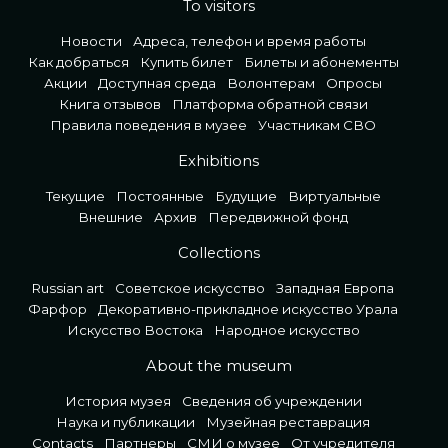
To visitors
Новости
Адреса, телефон и время работы
Как добраться
Купить билет
Билеты и абонементы
Акции
Доступная среда
Волонтерам
Опросы
Книга отзывов
Платформа обратной связи
Правила поведения в музее
Участникам СВО
Exhibitions
Текущие
Постоянные
Будущие
Виртуальные
Внешние
Архив
Передвижной фонд
Collections
Russian art
Советское искусство
Западная Европа
Фарфор
Декоративно-прикладное искусство Урала
Искусство Востока
Народное искусство
About the museum
История музея
Сведения об учреждении
Наука и публикации
Музейная реставрация
Contacts
Партнеры
СМИ о музее
От учредителя