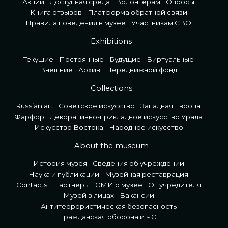
Акции
Доступная среда
Волонтерам
Опросы
Книга отзывов
Платформа обратной связи
Правила поведения в музее
Участникам СВО
Exhibitions
Текущие
Постоянные
Будущие
Виртуальные
Внешние
Архив
Передвижной фонд
Collections
Russian art
Советское искусство
Западная Европа
Фарфор
Декоративно-прикладное искусство Урала
Искусство Востока
Народное искусство
About the museum
История музея
Сведения об учреждении
Наука и публикации
Музейная реставрация
Contacts
Партнеры
СМИ о музее
От учредителя
Музей в лицах
Вакансии
Антитеррористическая безопасность
Гражданская оборона и ЧС