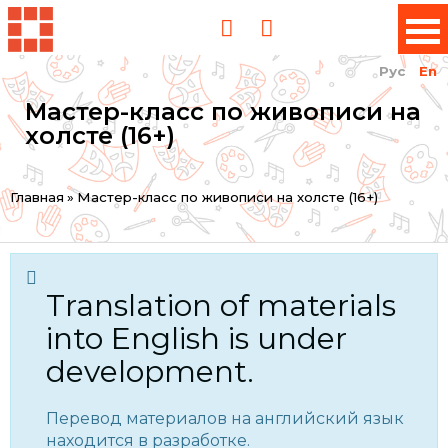
Рус
En
Мастер-класс по живописи на
холсте (16+)
You
Главная
»
Мастер-класс по живописи на холсте (16+)
are
here
Translation of materials
into English is under
development.
Перевод материалов на английский язык
находится в разработке.