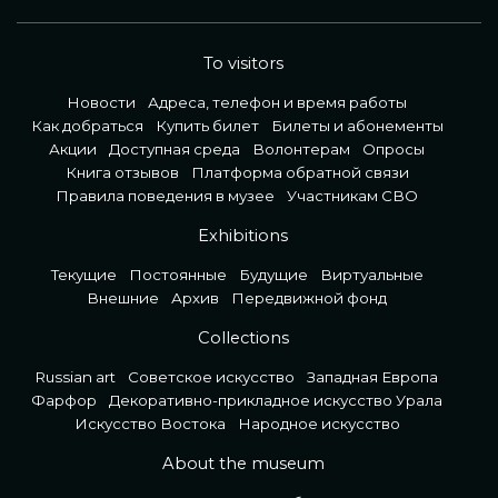
To visitors
Новости
Адреса, телефон и время работы
Как добраться
Купить билет
Билеты и абонементы
Акции
Доступная среда
Волонтерам
Опросы
Книга отзывов
Платформа обратной связи
Правила поведения в музее
Участникам СВО
Exhibitions
Текущие
Постоянные
Будущие
Виртуальные
Внешние
Архив
Передвижной фонд
Collections
Russian art
Советское искусство
Западная Европа
Фарфор
Декоративно-прикладное искусство Урала
Искусство Востока
Народное искусство
About the museum