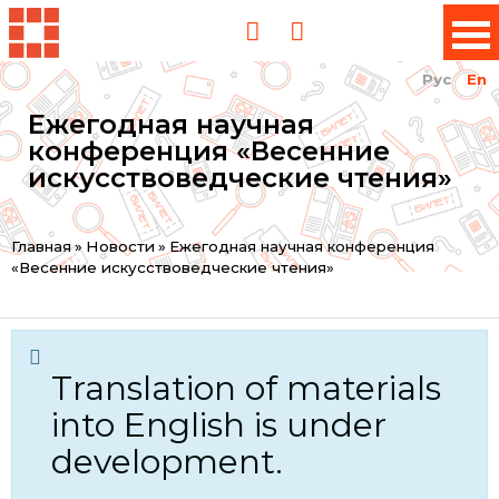
Рус
En
Ежегодная научная
конференция «Весенние
искусствоведческие чтения»
You
Главная
»
Новости
»
Ежегодная научная конференция
«Весенние искусствоведческие чтения»
are
here
Translation of materials
into English is under
development.