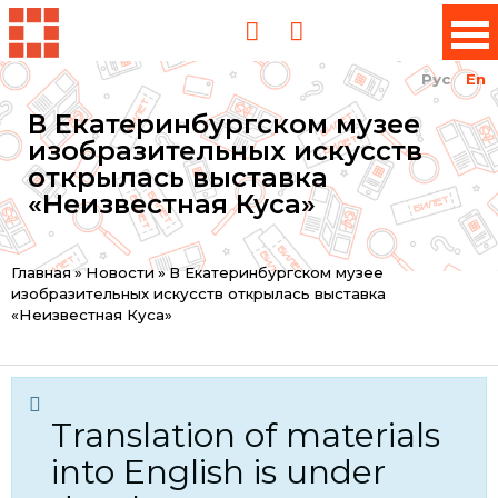
Рус
En
В Екатеринбургском музее
изобразительных искусств
открылась выставка
«Неизвестная Куса»
You
Главная
»
Новости
»
В Екатеринбургском музее
изобразительных искусств открылась выставка
are
«Неизвестная Куса»
here
Translation of materials
into English is under