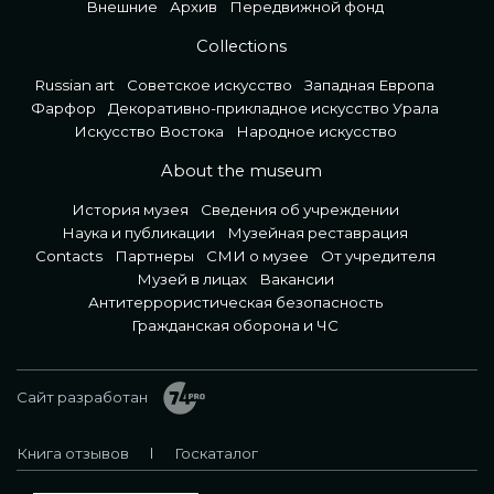
Внешние
Архив
Передвижной фонд
Collections
Russian art
Советское искусство
Западная Европа
Фарфор
Декоративно-прикладное искусство Урала
Искусство Востока
Народное искусство
About the museum
История музея
Сведения об учреждении
Наука и публикации
Музейная реставрация
Contacts
Партнеры
СМИ о музее
От учредителя
Музей в лицах
Вакансии
Антитеррористическая безопасность
Гражданская оборона и ЧС
Сайт разработан
Книга отзывов
Госкаталог