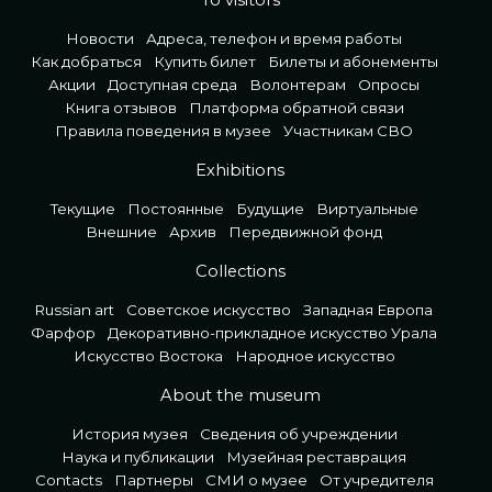
To visitors
Новости
Адреса, телефон и время работы
Как добраться
Купить билет
Билеты и абонементы
Акции
Доступная среда
Волонтерам
Опросы
Книга отзывов
Платформа обратной связи
Правила поведения в музее
Участникам СВО
Exhibitions
Текущие
Постоянные
Будущие
Виртуальные
Внешние
Архив
Передвижной фонд
Collections
Russian art
Советское искусство
Западная Европа
Фарфор
Декоративно-прикладное искусство Урала
Искусство Востока
Народное искусство
About the museum
История музея
Сведения об учреждении
Наука и публикации
Музейная реставрация
Contacts
Партнеры
СМИ о музее
От учредителя