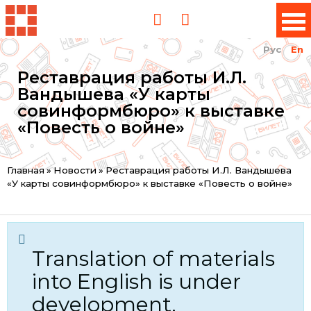
Рус
En
Реставрация работы И.Л.
Вандышева «У карты
совинформбюро» к выставке
«Повесть о войне»
You
Главная
»
Новости
»
Реставрация работы И.Л. Вандышева
«У карты совинформбюро» к выставке «Повесть о войне»
are
here
Translation of materials
into English is under
development.