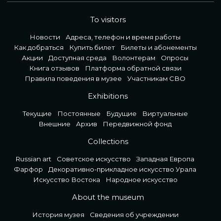
To visitors
Новости
Адреса, телефон и время работы
Как добраться
Купить билет
Билеты и абонементы
Акции
Доступная среда
Волонтерам
Опросы
Книга отзывов
Платформа обратной связи
Правила поведения в музее
Участникам СВО
Exhibitions
Текущие
Постоянные
Будущие
Виртуальные
Внешние
Архив
Передвижной фонд
Collections
Russian art
Советское искусство
Западная Европа
Фарфор
Декоративно-прикладное искусство Урала
Искусство Востока
Народное искусство
About the museum
История музея
Сведения об учреждении