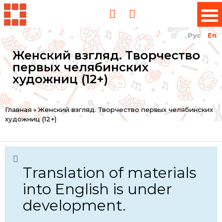
Рус
En
Женский взгляд. Творчество
первых челябинских
художниц (12+)
You
Главная
»
Женский взгляд. Творчество первых челябинских
художниц (12+)
are
here
Translation of materials
into English is under
development.