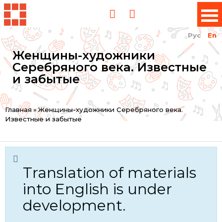
Рус
En
Женщины-художники
Серебряного века. Известные
и забытые
You
Главная
»
Женщины-художники Серебряного века.
Известные и забытые
are
here
Translation of materials
into English is under
development.