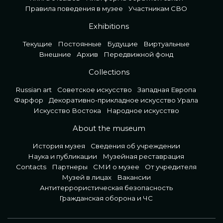
Правила поведения в музее
Участникам СВО
Exhibitions
Текущие
Постоянные
Будущие
Виртуальные
Внешние
Архив
Передвижной фонд
Collections
Russian art
Советское искусство
Западная Европа
Фарфор
Декоративно-прикладное искусство Урала
Искусство Востока
Народное искусство
About the museum
История музея
Сведения об учреждении
Наука и публикации
Музейная реставрация
Contacts
Партнеры
СМИ о музее
От учредителя
Музей в лицах
Вакансии
Антитеррористическая безопасность
Гражданская оборона и ЧС