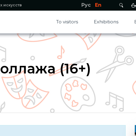
Рус
En
х искусств
To visitors
Exhibitions
оллажа (16+)