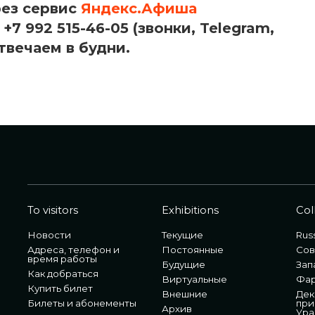
рез сервис
Яндекс.Афиша
+7 992 515-46-05 (звонки, Telegram,
твечаем в будни.
To visitors
Exhibitions
Col
Новости
Текущие
Russ
Адреса, телефон и
Постоянные
Сов
время работы
Будущие
Зап
Как добраться
Виртуальные
Фа
Купить билет
Внешние
Дек
Билеты и абонементы
при
Архив
Ура