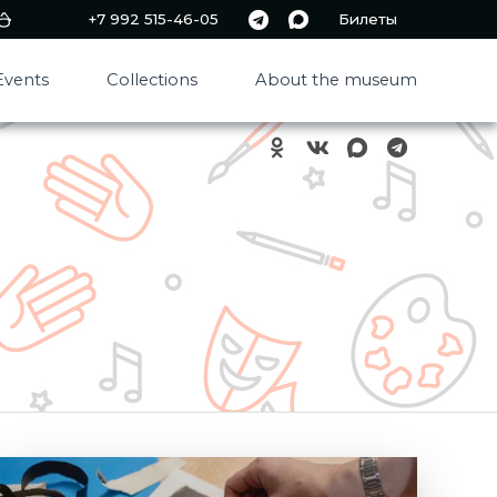
+7 992 515-46-05
Билеты
Events
Collections
About the museum