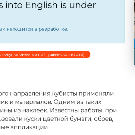
s into English is under
к находится в разработке.
к покупке билетов по Пушкинской карте)
ого направления кубисты применяли
к и материалов. Одним из таких
ины из наклеек. Известны работы, при
овали куски цветной бумаги, обоев,
ные аппликации.