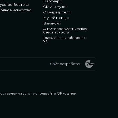
Партнеры
усство Востока
СМИ о музее
одное искусство
От учредителя
Музей в лицах
Вакансии
Антитеррористическая
безопасность
Гражданская оборона и
ЧС
Сайт разработан
оставления услуг используйте QRкод или