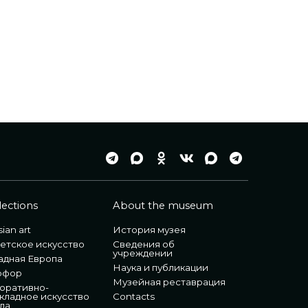
lections
About the museum
ian art
История музея
етское искусство
Сведения об
учреждении
адная Европа
Наука и публикации
рфор
Музейная реставрация
оративно-
кладное искусство
Contacts
ла