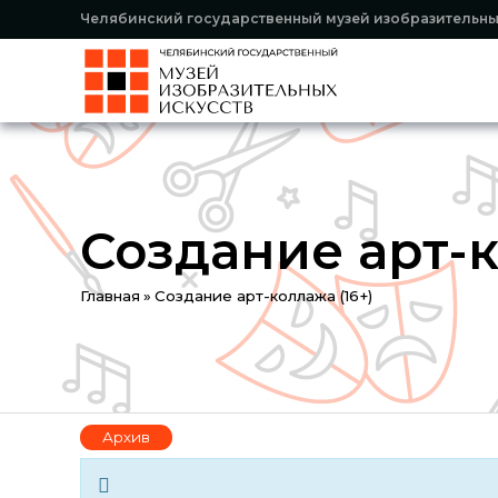
Челябинский государственный музей изобразительны
Создание арт-к
You
Главная
»
Создание арт-коллажа (16+)
are
here
Архив