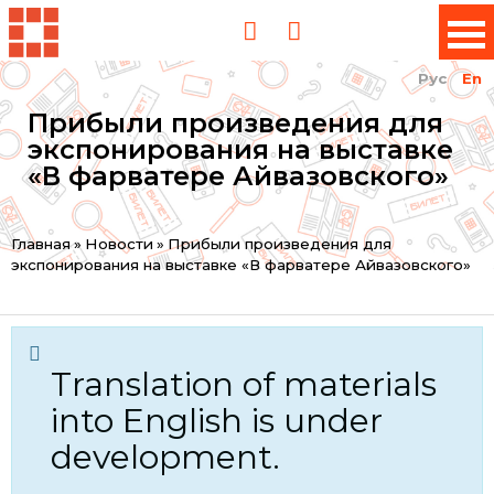
Рус
En
Прибыли произведения для
экспонирования на выставке
«В фарватере Айвазовского»
You
Главная
»
Новости
»
Прибыли произведения для
экспонирования на выставке «В фарватере Айвазовского»
are
here
Translation of materials
into English is under
development.