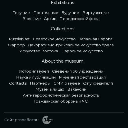
Exhibitions
Текущие
Постоянные
Будущие
Виртуальные
Внешние
Архив
Передвижной фонд
Collections
Russian art
Советское искусство
Западная Европа
Фарфор
Декоративно-прикладное искусство Урала
Искусство Востока
Народное искусство
About the museum
История музея
Сведения об учреждении
Наука и публикации
Музейная реставрация
Contacts
Партнеры
СМИ о музее
От учредителя
Музей в лицах
Вакансии
Антитеррористическая безопасность
Гражданская оборона и ЧС
Сайт разработан