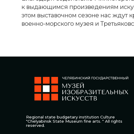
к выдающимся произведениям искусс
этом выставочном сезоне нас ждут 
военно-морского музея и Третьяковс
Regional state budgetary institution Culture
"Chelyabinsk State Museum fine arts. " All rights
reserved.