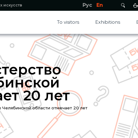
Рус
En
х искусств
To visitors
Exhibitions
терство
бинской
ет 20 лет
 Челябинской области отмечает 20 лет