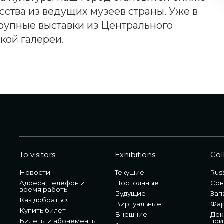
тва из ведущих музеев страны. Уже в
крупные выставки из Центрального
кой галереи.
To visitors
Exhibitions
Col
Новости
Текущие
Russ
Адреса, телефон и
Постоянные
Сов
время работы
Будущие
Зап
Как добраться
Виртуальные
Фа
Купить билет
Внешние
Дек
Билеты и абонементы
при