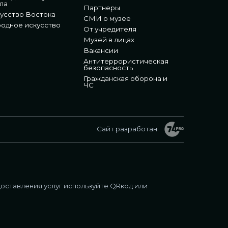
ла
Партнеры
усство Востока
СМИ о музее
одное искусство
От учредителя
Музей в лицах
Вакансии
Антитеррористическая
безопасность
Гражданская оборона и
ЧС
Сайт разработан
оставления услуг используйте QRкод или