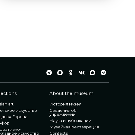
lections
About the museum
ian art
История музея
етское искусство
Сведения об
учреждении
адная Европа
Наука и публикации
рфор
Музейная реставрация
оративно-
кладное искусство
Contacts