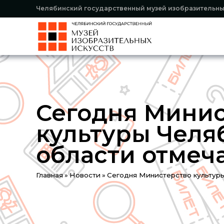
Челябинский государственный музей изобразительны
Сегодня Минис
культуры Челя
области отмеча
You
Главная
»
Новости
»
Сегодня Министерство культуры
are
here