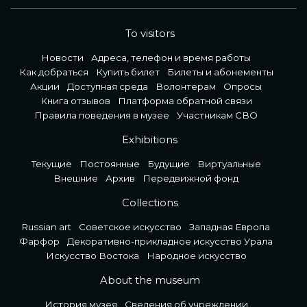
To visitors
Новости
Адреса, телефон и время работы
Как добраться
Купить билет
Билеты и абонементы
Акции
Доступная среда
Волонтерам
Опросы
Книга отзывов
Платформа обратной связи
Правила поведения в музее
Участникам СВО
Exhibitions
Текущие
Постоянные
Будущие
Виртуальные
Внешние
Архив
Передвижной фонд
Collections
Russian art
Советское искусство
Западная Европа
Фарфор
Декоративно-прикладное искусство Урала
Искусство Востока
Народное искусство
About the museum
История музея
Сведения об учреждении