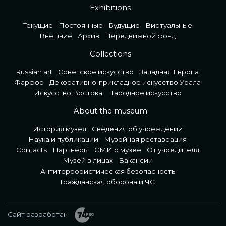
Exhibitions
Текущие
Постоянные
Будущие
Виртуальные
Внешние
Архив
Передвижной фонд
Collections
Russian art
Советское искусство
Западная Европа
Фарфор
Декоративно-прикладное искусство Урала
Искусство Востока
Народное искусство
About the museum
История музея
Сведения об учреждении
Наука и публикации
Музейная реставрация
Contacts
Партнеры
СМИ о музее
От учредителя
Музей в лицах
Вакансии
Антитеррористическая безопасность
Гражданская оборона и ЧС
Сайт разработан