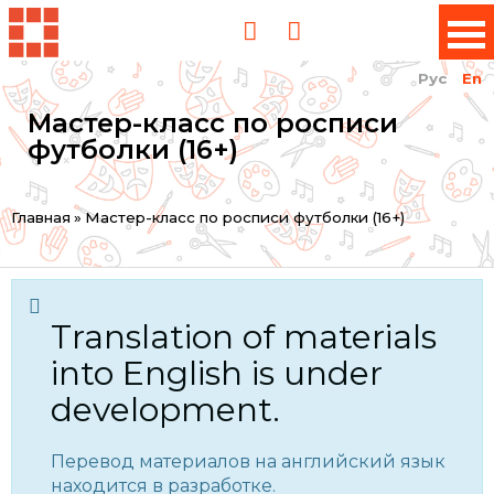
Рус
En
Мастер-класс по росписи
футболки (16+)
You
Главная
»
Мастер-класс по росписи футболки (16+)
are
here
Translation of materials
into English is under
development.
Перевод материалов на английский язык
находится в разработке.