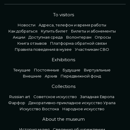
To visitors
Новости
Адреса, телефон и время работы
Как добраться
Купить билет
Билеты и абонементы
Акции
Доступная среда
Волонтерам
Опросы
Книга отзывов
Платформа обратной связи
Правила поведения в музее
Участникам СВО
Exhibitions
Текущие
Постоянные
Будущие
Виртуальные
Внешние
Архив
Передвижной фонд
Collections
Russian art
Советское искусство
Западная Европа
Фарфор
Декоративно-прикладное искусство Урала
Искусство Востока
Народное искусство
About the museum
История музея
Сведения об учреждении