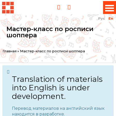
Рус
En
Мастер-класс по росписи
шоппера
You
Главная
»
Мастер-класс по росписи шоппера
are
here
Translation of materials
into English is under
development.
Перевод материалов на английский язык
находится в разработке.