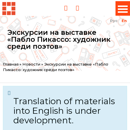
Рус
En
Экскурсии на выставке
«Пабло Пикассо: художник
среди поэтов»
You
Главная
»
Новости
»
Экскурсии на выставке «Пабло
Пикассо: художник среди поэтов»
are
here
Translation of materials
into English is under
development.