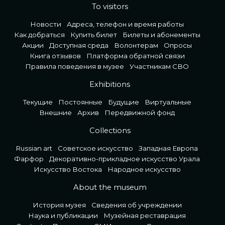
To visitors
Новости
Адреса, телефон и время работы
Как добраться
Купить билет
Билеты и абонементы
Акции
Доступная среда
Волонтерам
Опросы
Книга отзывов
Платформа обратной связи
Правила поведения в музее
Участникам СВО
Exhibitions
Текущие
Постоянные
Будущие
Виртуальные
Внешние
Архив
Передвижной фонд
Collections
Russian art
Советское искусство
Западная Европа
Фарфор
Декоративно-прикладное искусство Урала
Искусство Востока
Народное искусство
About the museum
История музея
Сведения об учреждении
Наука и публикации
Музейная реставрация