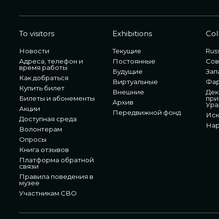
To visitors
Exhibitions
Col
Новости
Текущие
Russ
Адреса, телефон и
Постоянные
Сов
время работы
Будущие
Зап
Как добраться
Виртуальные
Фа
Купить билет
Внешние
Дек
Билеты и абонементы
при
Архив
Ура
Акции
Передвижной фонд
Иск
Доступная среда
Нар
Волонтерам
Опросы
Книга отзывов
Платформа обратной
связи
Правила поведения в
музее
Участникам СВО