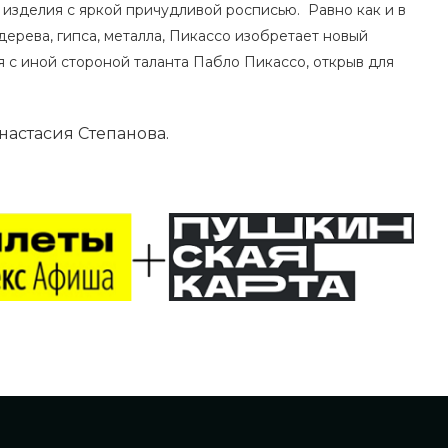
я изделия с яркой причудливой росписью. Равно как и в
дерева, гипса, металла, Пикассо изобретает новый
я с иной стороной таланта Пабло Пикассо, открыв для
астасия Степанова.