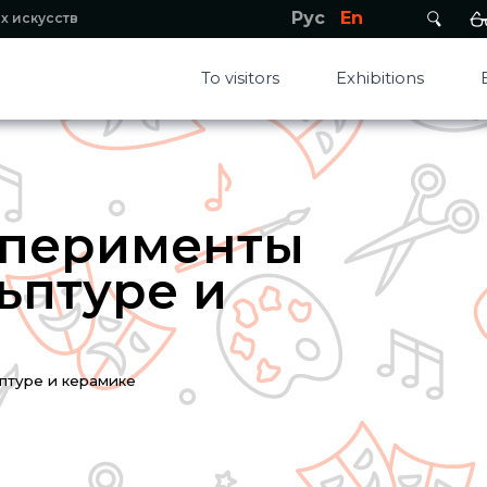
Рус
En
х искусств
To visitors
Exhibitions
ксперименты
ьптуре и
ьптуре и керамике