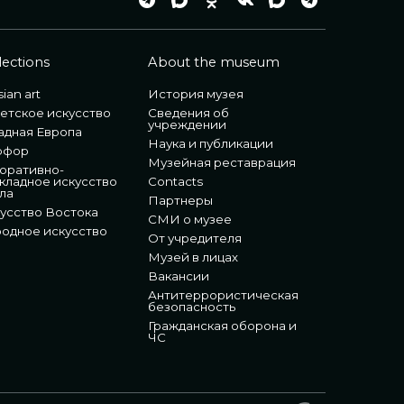
lections
About the museum
ian art
История музея
етское искусство
Сведения об
учреждении
адная Европа
Наука и публикации
рфор
Музейная реставрация
оративно-
кладное искусство
Contacts
ла
Партнеры
усство Востока
СМИ о музее
одное искусство
От учредителя
Музей в лицах
Вакансии
Антитеррористическая
безопасность
Гражданская оборона и
ЧС