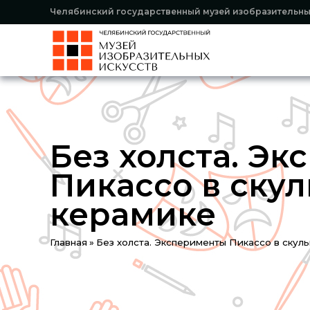
Челябинский государственный музей изобразительны
Без холста. Э
Пикассо в скул
керамике
You
Главная
»
Без холста. Эксперименты Пикассо в скул
are
here