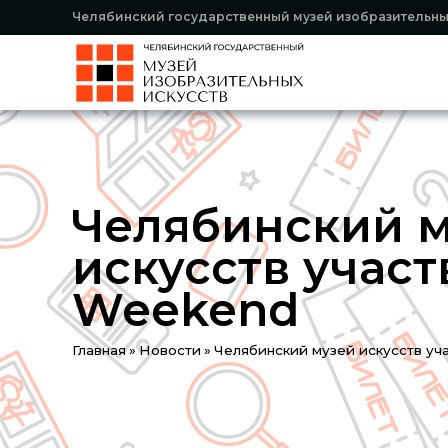
Челябинский государственный музей изобразительны
Челябинский 
искусств участ
Weekend
You
Главная
»
Новости
»
Челябинский музей искусств уч
are
here