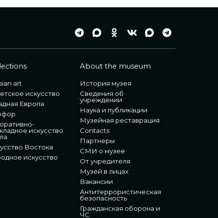
lections
About the museum
ian art
История музея
етское искусство
Сведения об
учреждении
адная Европа
Наука и публикации
рфор
Музейная реставрация
оративно-
кладное искусство
Contacts
ла
Партнеры
усство Востока
СМИ о музее
одное искусство
От учредителя
Музей в лицах
Вакансии
Антитеррористическая
безопасность
Гражданская оборона и
ЧС