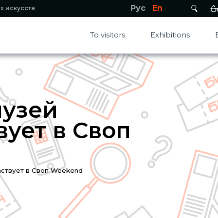
Рус
En
х искусств
To visitors
Exhibitions
музей
вует в Своп
аствует в Своп Weekend