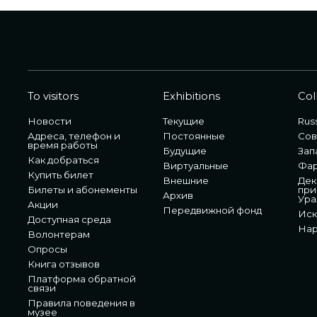
To visitors
Exhibitions
Col
Новости
Текущие
Russ
Адреса, телефон и
Постоянные
Сов
время работы
Будущие
Зап
Как добраться
Виртуальные
Фа
Купить билет
Внешние
Дек
Билеты и абонементы
при
Архив
Ура
Акции
Передвижной фонд
Иск
Доступная среда
Нар
Волонтерам
Опросы
Книга отзывов
Платформа обратной
связи
Правила поведения в
музее