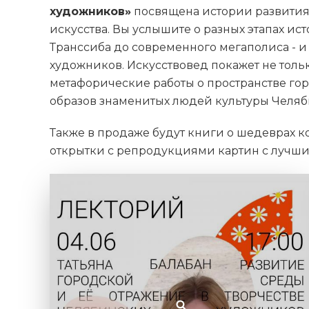
художников»
посвящена истории развития
искусства. Вы услышите о разных этапах ис
Транссиба до современного мегаполиса - и
художников. Искусствовед покажет не толь
метафорические работы о пространстве го
образов знаменитых людей культуры Челяб
Также в продаже будут книги о шедеврах к
открытки с репродукциями картин с лучш