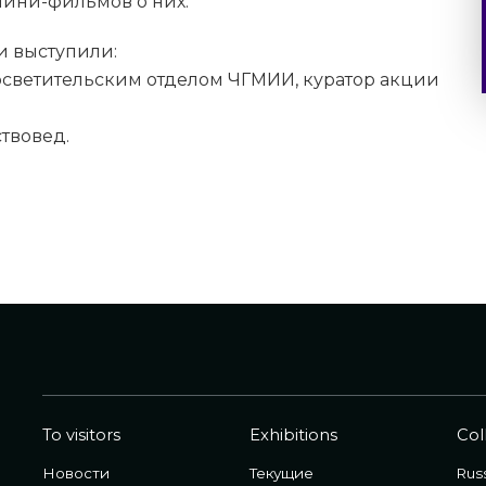
мини-фильмов о них.
и выступили:
осветительским отделом ЧГМИИ, куратор акции
твовед.
To visitors
Exhibitions
Col
Новости
Текущие
Russ