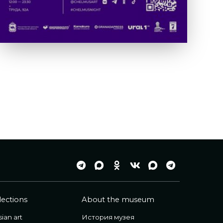
lections
About the museum
ian art
История музея