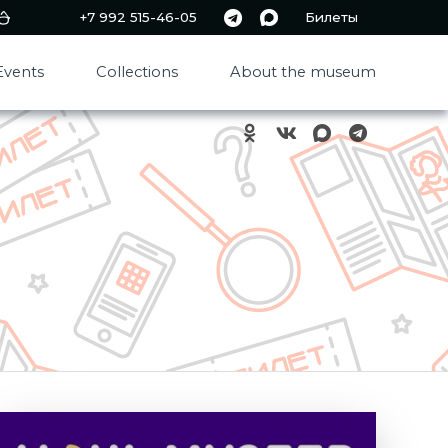
+7 992 515-46-05
Билеты
Events
Collections
About the museum