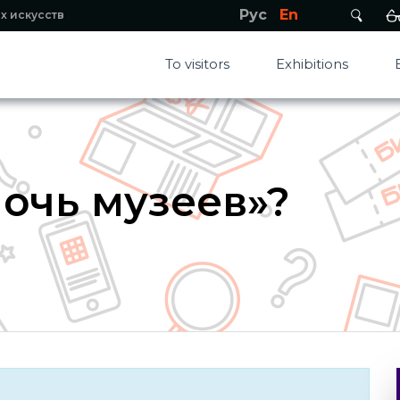
Рус
En
х искусств
To visitors
Exhibitions
Ночь музеев»?