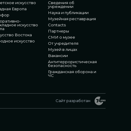
етское искусство
Сведения об
учреждении
адная Европа
Наука и публикации
рфор
Музейная реставрация
оративно-
кладное искусство
Contacts
ла
Партнеры
усство Востока
СМИ о музее
одное искусство
От учредителя
Музей в лицах
Вакансии
Антитеррористическая
безопасность
Гражданская оборона и
ЧС
Сайт разработан