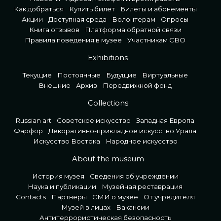
Как добраться
Купить билет
Билеты и абонементы
Акции
Доступная среда
Волонтерам
Опросы
Книга отзывов
Платформа обратной связи
Правила поведения в музее
Участникам СВО
Exhibitions
Текущие
Постоянные
Будущие
Виртуальные
Внешние
Архив
Передвижной фонд
Collections
Russian art
Советское искусство
Западная Европа
Фарфор
Декоративно-прикладное искусство Урала
Искусство Востока
Народное искусство
About the museum
История музея
Сведения об учреждении
Наука и публикации
Музейная реставрация
Contacts
Партнеры
СМИ о музее
От учредителя
Музей в лицах
Вакансии
Антитеррористическая безопасность