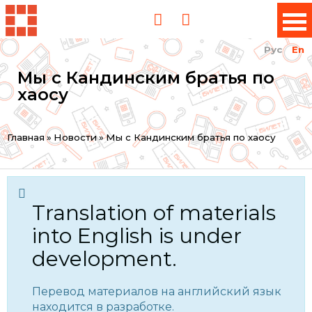
Рус
En
Мы с Кандинским братья по
хаосу
You
Главная
»
Новости
»
Мы с Кандинским братья по хаосу
are
here
Translation of materials
into English is under
development.
Перевод материалов на английский язык
находится в разработке.