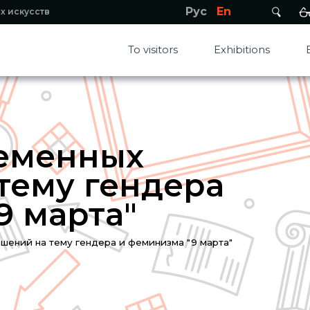
Рус
En
х искусств
To visitors
Exhibitions
ременных
тему гендера
9 марта"
шений на тему гендера и феминизма​ "9 марта"