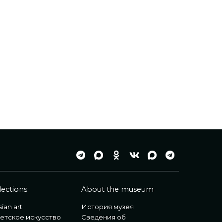
lections
About the museum
ian art
История музея
етское искусство
Сведения об