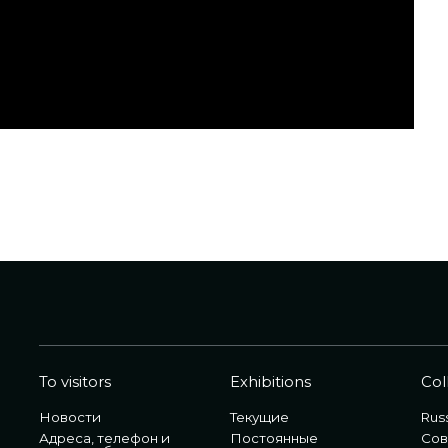
To visitors
Exhibitions
Col
Новости
Текущие
Russ
Адреса, телефон и
Постоянные
Сов