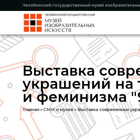
Челябинский государственный музей изобразительны
Выставка сов
украшений на 
и феминизма​ "
You
Главная
»
СМИ о музее
»
Выставка современных укра
are
here