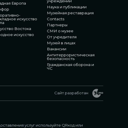
учреждении
адная Европа
Наука и публикации
рфор
Музейная реставрация
оративно-
кладное искусство
Contacts
ла
Партнеры
усство Востока
СМИ о музее
одное искусство
От учредителя
Музей в лицах
Вакансии
Антитеррористическая
безопасность
Гражданская оборона и
ЧС
Сайт разработан
оставления услуг используйте QRкод или