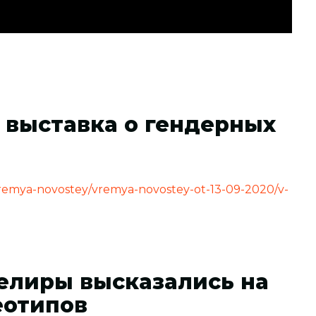
 выставка о гендерных
/vremya-novostey/vremya-novostey-ot-13-09-2020/v-
елиры высказались на
еотипов