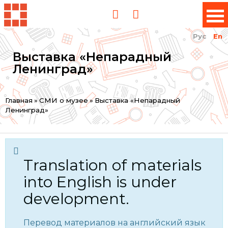
Рус
En
Выставка «Непарадный
Ленинград»
You
Главная
»
СМИ о музее
»
Выставка «Непарадный
Ленинград»
are
here
Translation of materials
into English is under
development.
Перевод материалов на английский язык