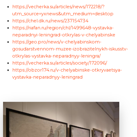
https://vecherka.su/articles/news/172218/?
utm_source=yxnews&utm_medium=desktop
https://chel.dk.ru/news/237154734
https://riafan.ru/region/chl/1499648-vystavka-
neparadnyi-leningrad-otkrylas-v-chelyabinske
https://geo.pro/news/v-chelyabinskom-
gosudarstvennom-muzee-izobrazitelnykh-iskusstv-
otkrylas-vystavka-neparadnyy-leningra/
https://vecherka.su/articles/society/172096/
https://obzor174.ru/v-chelyabinske-otkryvaetsya-
vystavka-neparadnyy-leningrad