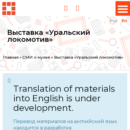
Рус
En
Выставка «Уральский
локомотив»
You
Главная
»
СМИ о музее
»
Выставка «Уральский локомотив»
are
here
Translation of materials
into English is under
development.
Перевод материалов на английский язык
находится в разработке.