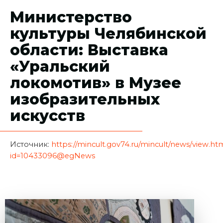
Министерство
культуры Челябинской
области: Выставка
«Уральский
локомотив» в Музее
изобразительных
искусств
Источник:
https://mincult.gov74.ru/mincult/news/view.ht
id=10433096@egNews