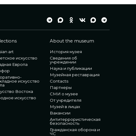
lections
About the museum
ian art
История музея
етское искусство
Сведения об
учреждении
адная Европа
Наука и публикации
рфор
Музейная реставрация
оративно-
кладное искусство
Contacts
ла
Партнеры
усство Востока
СМИ о музее
одное искусство
От учредителя
Музей в лицах
Вакансии
Антитеррористическая
безопасность
Гражданская оборона и
ЧС