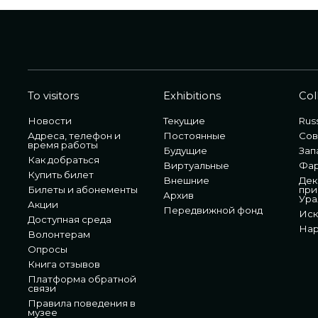
To visitors
Exhibitions
Col
Новости
Текущие
Russ
Адреса, телефон и
Постоянные
Сов
время работы
Будущие
Зап
Как добраться
Виртуальные
Фа
Купить билет
Внешние
Дек
Билеты и абонементы
при
Архив
Ура
Акции
Передвижной фонд
Иск
Доступная среда
Нар
Волонтерам
Опросы
Книга отзывов
Платформа обратной
связи
Правила поведения в
музее