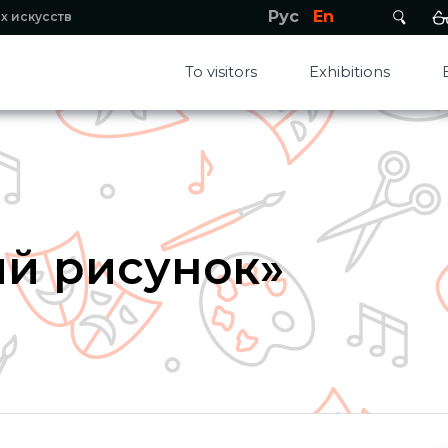
Рус
En
х искусств
To visitors
Exhibitions
й рисунок»