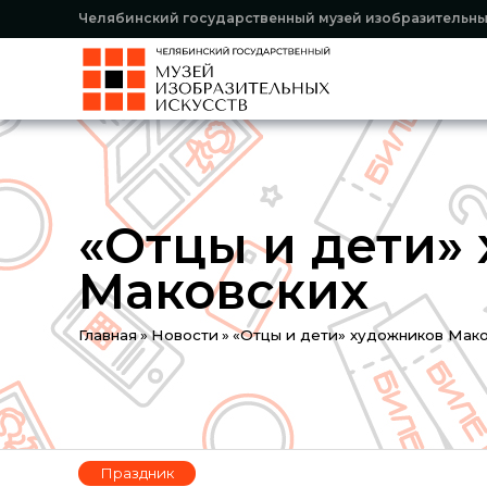
Челябинский государственный музей изобразительны
«Отцы и дети»
Маковских
You
Главная
»
Новости
»
«Отцы и дети» художников Мак
are
here
Праздник