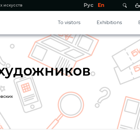
Рус
En
х искусств
To visitors
Exhibitions
 художников
овских