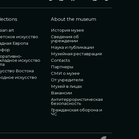
lections
About the museum
ian art
История музея
етское искусство
Сведения об
учреждении
адная Европа
Наука и публикации
рфор
Музейная реставрация
оративно-
кладное искусство
Contacts
ла
Партнеры
усство Востока
СМИ о музее
одное искусство
От учредителя
Музей в лицах
Вакансии
Антитеррористическая
безопасность
Гражданская оборона и
ЧС