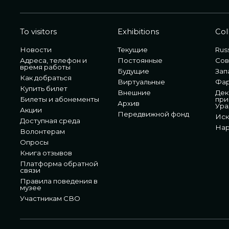
To visitors
Exhibitions
Col
Новости
Текущие
Russ
Адреса, телефон и
Постоянные
Сов
время работы
Будущие
Зап
Как добраться
Виртуальные
Фа
Купить билет
Внешние
Дек
Билеты и абонементы
при
Архив
Ура
Акции
Передвижной фонд
Иск
Доступная среда
Нар
Волонтерам
Опросы
Книга отзывов
Платформа обратной
связи
Правила поведения в
музее
Участникам СВО