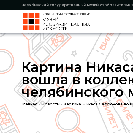
Челябинский государственный музей изобразительны
Картина Никас
вошла в колле
челябинского 
You
Главная
»
Новости
»
Картина Никаса Сафронова вошл
are
here