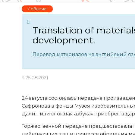
Событие
Translation of material
development.
Перевод материалов на английский язы
25.08.2021
24 августа состоялась передача произвед
Сафронова в фонды Музея изобразительных
Дали… или сложная азбука» приобрел в дар
Торжественной передаче предшествовала 
действующих лиц в процессе обретения м