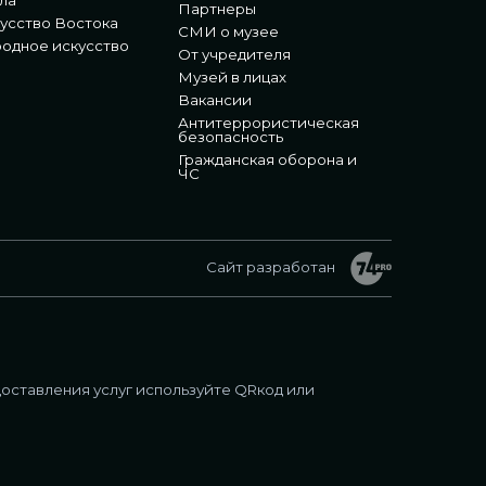
ла
Партнеры
усство Востока
СМИ о музее
одное искусство
От учредителя
Музей в лицах
Вакансии
Антитеррористическая
безопасность
Гражданская оборона и
ЧС
Сайт разработан
оставления услуг используйте QRкод или