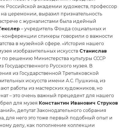
к Российской академии художеств, профессор
 на церемонии, выразил признательность
а встрече с журналистами была идейный
Текслер
– учредитель Фонда социальных и
сс-конференции спикеры говорили о важности
атства в музейной сфере. «История нашего
 музея изобразительных искусств
Станислав
оду по решению Министерства культуры СССР
 Государственного Русского музея. В
ния из Государственной Третьяковской
зительных искусств имени А.С. Пушкина, из
пают работы из мастерских художников, но
енат – это очень важный прецедент для нашего
обрел для музея
Константин Иванович Струков
аний», депутат Законодательного собрания
а, для него это тоже первый подобный опыт и
жному делу, как пополнение коллекции