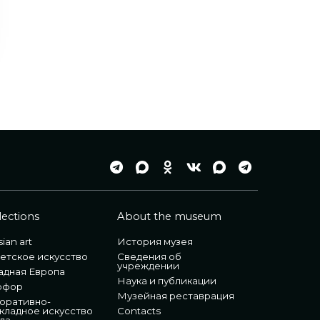
lections
About the museum
ian art
История музея
етское искусство
Сведения об
учреждении
адная Европа
Наука и публикации
рфор
Музейная реставрация
оративно-
кладное искусство
Contacts