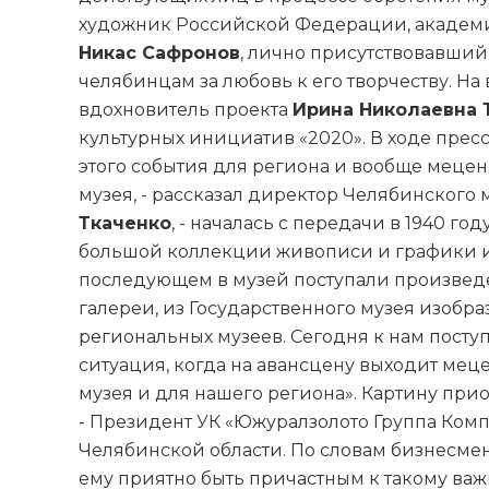
художник Российской Федерации, академи
Никас Сафронов
, лично присутствовавший
челябинцам за любовь к его творчеству. Н
вдохновитель проекта
Ирина Николаевна 
культурных инициатив «2020». В ходе пре
этого события для региона и вообще мецен
музея, - рассказал директор Челябинского
Ткаченко
, - началась с передачи в 1940 г
большой коллекции живописи и графики из
последующем в музей поступали произведе
галереи, из Государственного музея изобра
региональных музеев. Сегодня к нам посту
ситуация, когда на авансцену выходит мец
музея и для нашего региона». Картину при
- Президент УК «Южуралзолото Группа Комп
Челябинской области. По словам бизнесмен
ему приятно быть причастным к такому ва