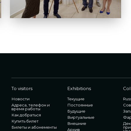
To visitors
Exhibitions
Col
Новости
Текущие
Russ
Адреса, телефон и
Постоянные
Сов
время работы
Будущие
Зап
Как добраться
Виртуальные
Фа
Купить билет
Внешние
Дек
Билеты и абонементы
при
Архив