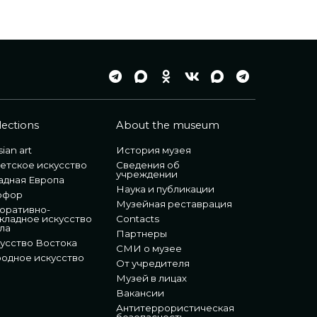
lections
About the museum
ian art
История музея
етское искусство
Сведения об
учреждении
адная Европа
Наука и публикации
рфор
Музейная реставрация
оративно-
кладное искусство
Contacts
ла
Партнеры
усство Востока
СМИ о музее
одное искусство
От учредителя
Музей в лицах
Вакансии
Антитеррористическая
безопасность