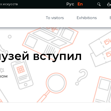
Рус
En
х искусств
To visitors
Exhibitions
узей вступил
ИКОМ