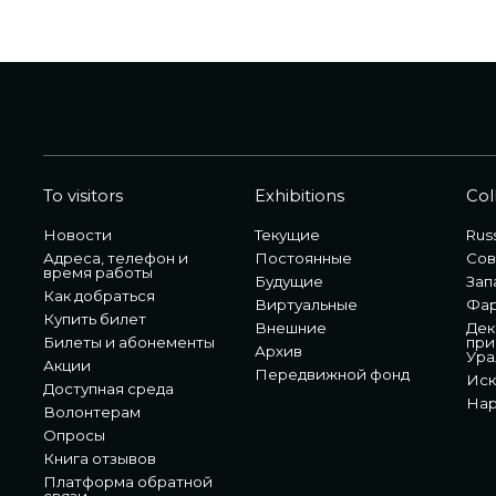
To visitors
Exhibitions
Col
Новости
Текущие
Russ
Адреса, телефон и
Постоянные
Сов
время работы
Будущие
Зап
Как добраться
Виртуальные
Фа
Купить билет
Внешние
Дек
Билеты и абонементы
при
Архив
Ура
Акции
Передвижной фонд
Иск
Доступная среда
Нар
Волонтерам
Опросы
Книга отзывов
Платформа обратной
связи