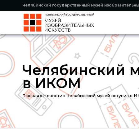
Челябинский государственный музей изобразительны
Челябинский м
в ИКОМ
You
Главная
»
Новости
»
Челябинский музей вступил в 
are
here