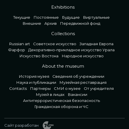
Exhibitions
Текущие
Постоянные
Будущие
Виртуальные
Внешние
Архив
Передвижной фонд
Collections
Russian art
Советское искусство
Западная Европа
Фарфор
Декоративно-прикладное искусство Урала
Искусство Востока
Народное искусство
About the museum
История музея
Сведения об учреждении
Наука и публикации
Музейная реставрация
Contacts
Партнеры
СМИ о музее
От учредителя
Музей в лицах
Вакансии
Антитеррористическая безопасность
Гражданская оборона и ЧС
Сайт разработан