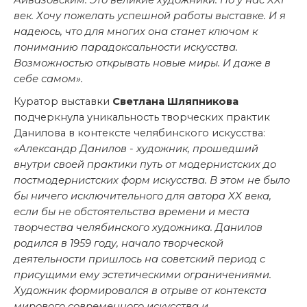
Айвазовским. Это великие художники. Но у нас
XXI
век. Хочу пожелать успешной работы выставке. И я
надеюсь, что для многих она станет ключом к
пониманию парадоксальности искусства.
Возможностью открывать новые миры. И даже в
себе самом».
Куратор выставки
Светлана Шляпникова
подчеркнула уникальность творческих практик
Данилова в контексте челябинского искусства:
«Александр Данилов - художник, прошедший
внутри своей практики путь от модернистcких до
постмодернистcких форм искусства. В этом не было
бы ничего исключительного для автора XX века,
если бы не обстоятельства времени и места
творчества челябинского художника. Данилов
родился в 1959 году, начало творческой
деятельности пришлось на советский период с
присущими ему эстетическими ограничениями.
Художник формировался в отрыве от контекста
мирового современного искусства и