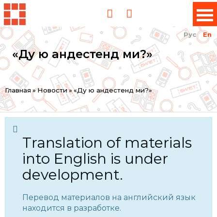
Рус
En
«Ду ю андестенд ми?»
You
Главная
»
Новости
»
«Ду ю андестенд ми?»
are
here
Translation of materials
into English is under
development.
Перевод материалов на английский язык
находится в разработке.