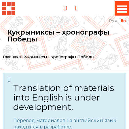
Рус
En
Кукрыниксы – хронографы
Победы
You
Главная
»
Кукрыниксы – хронографы Победы
are
here
Translation of materials
into English is under
development.
Перевод материалов на английский язык
находится в разработке.