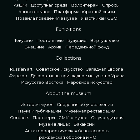
Акции
Доступная среда
Волонтерам
Опросы
Книга отзывов
Платформа обратной связи
Правила поведения в музее
Участникам СВО
Exhibitions
Текущие
Постоянные
Будущие
Виртуальные
Внешние
Архив
Передвижной фонд
Collections
Russian art
Советское искусство
Западная Европа
Фарфор
Декоративно-прикладное искусство Урала
Искусство Востока
Народное искусство
About the museum
История музея
Сведения об учреждении
Наука и публикации
Музейная реставрация
Contacts
Партнеры
СМИ о музее
От учредителя
Музей в лицах
Вакансии
Антитеррористическая безопасность
Гражданская оборона и ЧС