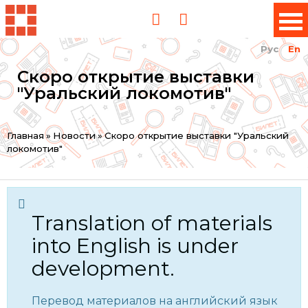
Рус
En
Скоро открытие выставки
"Уральский локомотив"
You
Главная
»
Новости
»
Скоро открытие выставки "Уральский
локомотив"
are
here
Translation of materials
into English is under
development.
Перевод материалов на английский язык