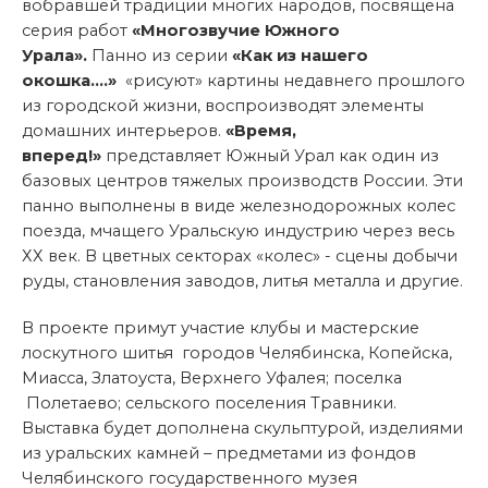
вобравшей традиции многих народов, посвящена
серия работ
«Многозвучие Южного
Урала».
Панно из серии
«Как из нашего
окошка….»
«рисуют» картины недавнего прошлого
из городской жизни, воспроизводят элементы
домашних интерьеров.
«Время,
вперед!»
представляет Южный Урал как один из
базовых центров тяжелых производств России. Эти
панно выполнены в виде железнодорожных колес
поезда, мчащего Уральскую индустрию через весь
ХХ век. В цветных секторах «колес» - сцены добычи
руды, становления заводов, литья металла и другие.
В проекте примут участие клубы и мастерские
лоскутного шитья городов Челябинска, Копейска,
Миасса, Златоуста, Верхнего Уфалея; поселка
Полетаево; сельского поселения Травники.
Выставка будет дополнена скульптурой, изделиями
из уральских камней – предметами из фондов
Челябинского государственного музея