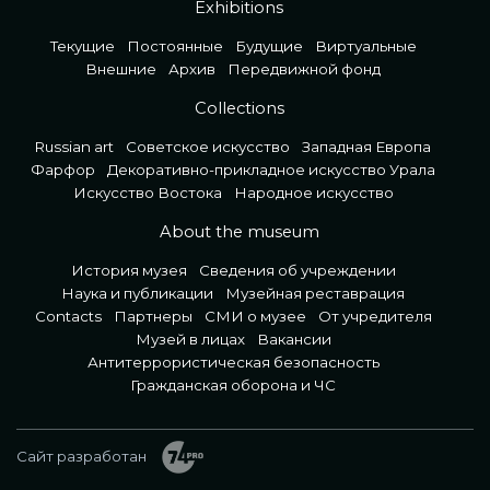
Exhibitions
Текущие
Постоянные
Будущие
Виртуальные
Внешние
Архив
Передвижной фонд
Collections
Russian art
Советское искусство
Западная Европа
Фарфор
Декоративно-прикладное искусство Урала
Искусство Востока
Народное искусство
About the museum
История музея
Сведения об учреждении
Наука и публикации
Музейная реставрация
Contacts
Партнеры
СМИ о музее
От учредителя
Музей в лицах
Вакансии
Антитеррористическая безопасность
Гражданская оборона и ЧС
Сайт разработан