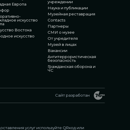
учреждении
адная Европа
Наука и публикации
рфор
Музейная реставрация
оративно-
кладное искусство
Contacts
ла
Партнеры
усство Востока
СМИ о музее
одное искусство
От учредителя
Музей в лицах
Вакансии
Антитеррористическая
безопасность
Гражданская оборона и
ЧС
Сайт разработан
оставления услуг используйте QRкод или