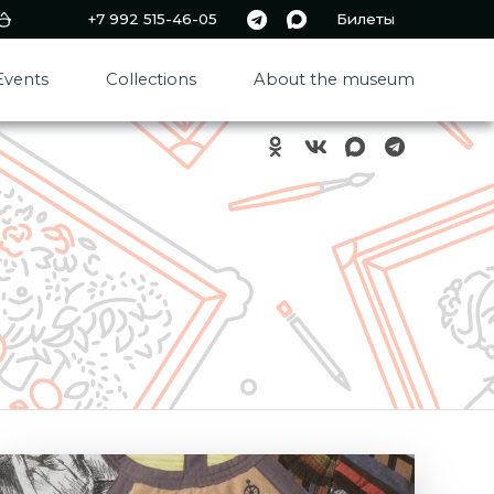
+7 992 515-46-05
Билеты
Events
Collections
About the museum