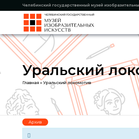
Челябинский государственный музей изобразительны
Уральский лок
You
Главная
»
Уральский локомотив
are
here
Архив