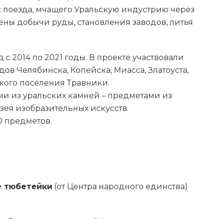
 поезда, мчащего Уральскую индустрию через
сцены добычи руды, становления заводов, литья
с 2014 по 2021 годы. В проекте участвовали
ов Челябинска, Копейска, Миасса, Златоуста,
ского поселения Травники.
ми из уральских камней – предметами из
ея изобразительных искусств.
0 предметов.
е тюбетейки
(от Центра народного единства)