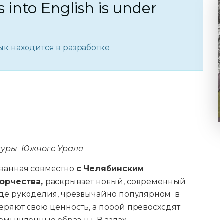
s into English is under
к находится в разработке.
ьтуры Южного Урала
ованная совместно
с Челябинским
орчества,
раскрывает новый, современный
иде рукоделия, чрезвычайно популярном в
теряют свою ценность, а порой превосходят
омышленные образцы. В залах