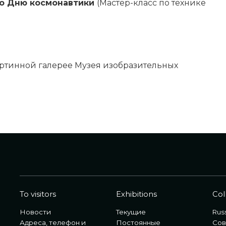
ко Дню космонавтики
(Мастер-класс по технике
 Картинной галерее Музея изобразительных
To visitors
Exhibitions
Col
Новости
Текущие
Russ
Адреса, телефон и
Постоянные
Сов