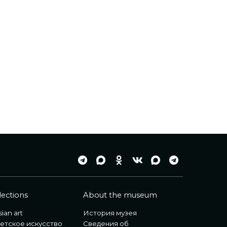
lections
About the museum
ian art
История музея
етское искусство
Сведения об