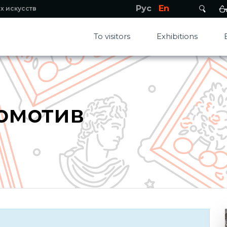
Рус
En
х искусств
To visitors
Exhibitions
омотив