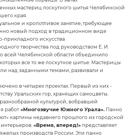
енных мастериц лоскутного шитья Челябинской
ашего края.
альное и кропотливое занятие, требующее
енно новый подход в традиционном виде
о-прикладного искусства
одного творчества под руководством Е. И.
о всей Челябинской области объединило
которых все то же лоскутное шитье. Мастерицы
яли над заданными темами, развивали и
ючено в четырех проектах. Первый из них -
тству Уральских гор, хранящих самоцветы.
 разнообразной культурой, вобравшей
я работ
«Многозвучие Южного Урала».
Панно
ют» картины недавнего прошлого из городской
 интерьеров.
«Время, вперед!»
представляет
яжелых производств России. Эти панно