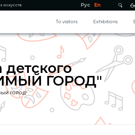
Рус
En
х искусств
To visitors
Exhibitions
 детского
ИМЫЙ ГОРОД"
ИМЫЙ ГОРОД"