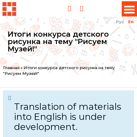
Рус
En
Итоги конкурса детского
рисунка на тему "Рисуем
Музей!"
You
Главная
»
Итоги конкурса детского рисунка на тему
"Рисуем Музей!"
are
here
Translation of materials
into English is under
development.