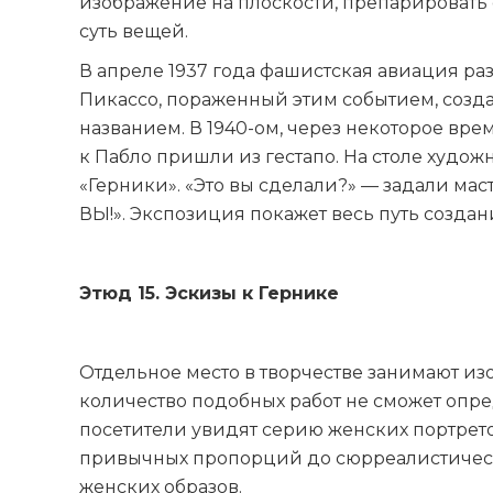
изображение на плоскости, препарироват
суть вещей.
В апреле 1937 года фашистская авиация ра
Пикассо, пораженный этим событием, созд
названием. В 1940-ом, через некоторое вре
к Пабло пришли из гестапо. На столе худо
«Герники». «Это вы сделали?» — задали маст
ВЫ!». Экспозиция покажет весь путь создани
Этюд 15. Эскизы к Гернике
Отдельное место в творчестве занимают и
количество подобных работ не сможет опре
посетители увидят серию женских портрет
привычных пропорций до сюрреалистическ
женских образов.