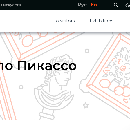
Рус
En
х искусств
To visitors
Exhibitions
ло Пикассо