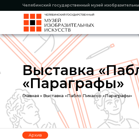
Челябинский государственный музей изобразительны
Выставка «Паб
«Параграфы»
You
Главная
»
Выставка «Пабло Пикассо «Параграфы»
are
here
Архив