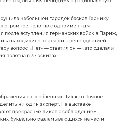
ь объекты, выявляя невидимую рациональную
зрушила небольшой городок басков Гернику.
ал огромное полотно с одноименным
мя после вступления германских войск в Париж,
жника находились открытки с репродукцией
еру вопрос. «Нет» — ответил он — «это сделали
я полотна в 37 эскизах.
зображения возлюбленных Пикассо. Точное
делить ни один эксперт. На выставке
ов: от прекрасных ликов с соблюдением
их, буквально разламывающихся на части