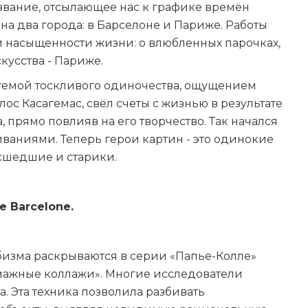
азвание, отсылающее нас к графике времён
 на два города: в Барселоне и Париже. Работы
и насыщенности жизни: о влюбленных парочках,
скусства - Париже.
темой тоскливого одиночества, ощущением
ос Касагемас, свёл счеты с жизнью в результате
, прямо повлияв на его творчество. Так начался
ваниями. Теперь герои картин - это одинокие
сшедшие и старики.
e Barcelone.
бизма раскрываются в серии «Папье-Колле»
«бумажные коллажи». Многие исследователи
 Эта техника позволила разбивать