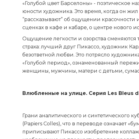
«Голубой цвет Барселоны» - поэтическое н
юности художника. Это время, когда он жил
“рассказывают” об ощущении красочности 
сценках в кафе и кабаре, о центре нового и
Ощущение легкости и озорства сменяются 
страха: лучший друг Пикассо, художник Карл
безответной любви. Это потрясло художника
«Голубой период», ознаменованный пережи
женщины, мужчины, матери с детьми, сума
Влюбленные на улице. Серия Les Bleus d
Грани аналитического и синтетического ку
(Papiers Colles), что в переводе означает 
приписывают Пикассо изобретение коллажа.