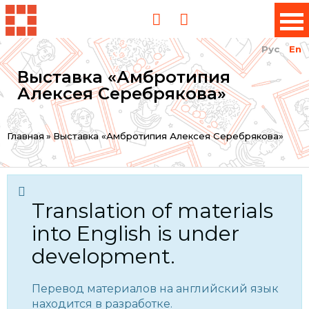
Рус
En
Выставка «Амбротипия
Алексея Серебрякова»
You
Главная
»
Выставка «Амбротипия Алексея Серебрякова»
are
here
Translation of materials
into English is under
development.
Перевод материалов на английский язык
находится в разработке.