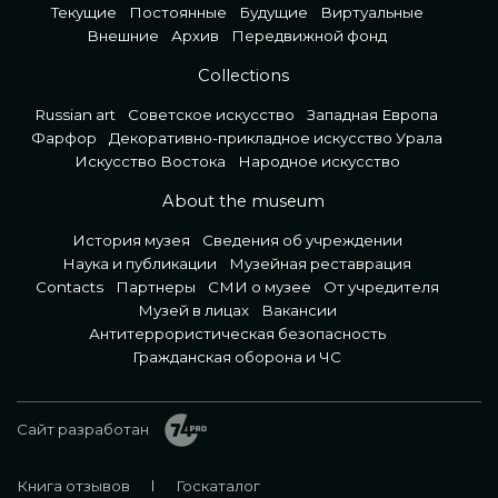
Текущие
Постоянные
Будущие
Виртуальные
Внешние
Архив
Передвижной фонд
Collections
Russian art
Советское искусство
Западная Европа
Фарфор
Декоративно-прикладное искусство Урала
Искусство Востока
Народное искусство
About the museum
История музея
Сведения об учреждении
Наука и публикации
Музейная реставрация
Contacts
Партнеры
СМИ о музее
От учредителя
Музей в лицах
Вакансии
Антитеррористическая безопасность
Гражданская оборона и ЧС
Сайт разработан
Книга отзывов
Госкаталог